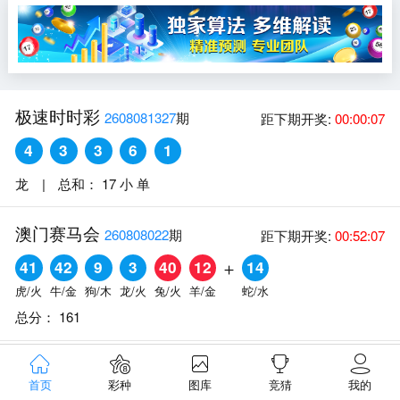
极速时时彩
2608081327
期
距下期开奖:
00:00:07
4
3
3
6
1
龙
|
总和：
17
小
单
澳门赛马会
260808022
期
距下期开奖:
00:52:07
41
42
9
3
40
12
14
虎/火
牛/金
狗/木
龙/火
兔/火
羊/金
蛇/水
总分：
161
澳门六合彩
2026220
期
距下期开奖:
23:27:07
首页
彩种
图库
竞猜
我的